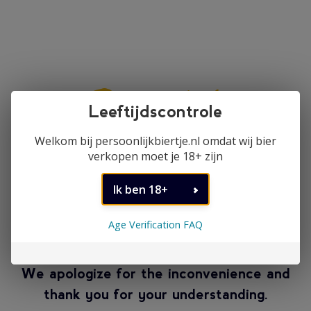
Our storefront is temporarily
Age Verification FAQ
closed
We apologize for the inconvenience and
thank you for your understanding.